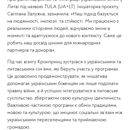
Литві під назвою TULA (UA+LT). Ініціаторка проєкту,
Світлана Залужна, зазначила: «Наш підхід базується
на людянності, інклюзії та стійкості. Ми працюємо з
реальними історіями людей, відчуваємо зміни в
моменті та адаптуємося до нового контексту. Саме це
робить наш досвід цінним для міжнародних
партнерів та донорів».
Під час візиту Кронпринц зустрівся з українськими та
литовськими сім’ями, які беруть участь у програмах.
Це дозволило продемонструвати, як ініціатива
допомагає українським біженцям не лише подолати
травму війни, а й успішно інтегруватися в литовське
суспільство, зберігаючи свою культурну ідентичність.
Важливою частиною програми є обмін традиціями,
мовою та культурою, що зміцнює соціальні зв’язки між
українськими переселенцями та приймаючою
громадою.