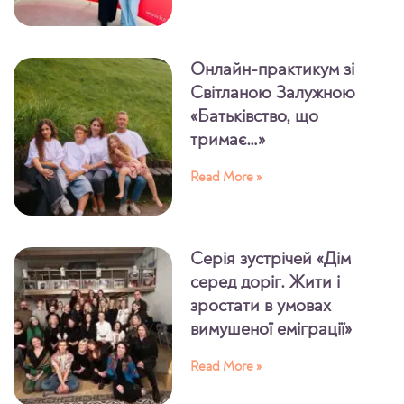
Онлайн-практикум зі
Світланою Залужною
«Батьківство, що
тримає…»
Read More »
Серія зустрічей «Дім
серед доріг. Жити і
зростати в умовах
вимушеної еміграції»
Read More »